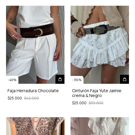
-
40
%
-
36
%
Faja Herradura Chocolate
Cinturón Faja Yute Jaimie
crema & Negro
$25.000
$42.000
$25.000
$39.000