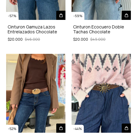
-
57
%
-
59
%
Cinturon Gamuza Lazos
Cinturon Ecocuero Doble
Entrelazados Chocolate
Tachas Chocolate
$20.000
$46.000
$20.000
$49.000
-
52
%
-
44
%