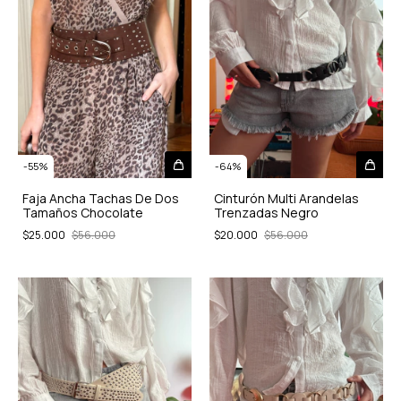
-
55
%
-
64
%
Faja Ancha Tachas De Dos
Cinturón Multi Arandelas
Tamaños Chocolate
Trenzadas Negro
$25.000
$56.000
$20.000
$56.000