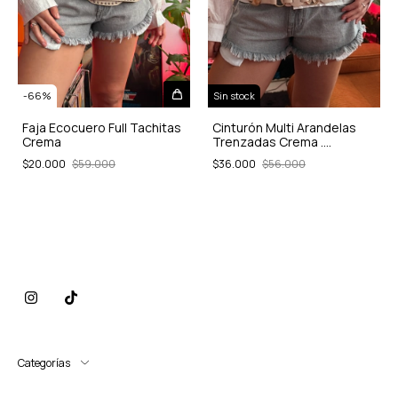
Sin stock
-
66
%
Cinturón Multi Arandelas
Faja Ecocuero Full Tachitas
Trenzadas Crema .
Crema
Segunda seleccion
$36.000
$56.000
$20.000
$59.000
Categorías