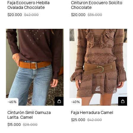
Faja Ecocuero Hebilla
Cinturon Ecocuero Solcito
Ovalada Chocolate
Chocolate
$20.000
$42.000
$20.000
$36.000
-
46
%
-
40
%
Cinturón Simil Gamuza
Faja Herradura Camel
Larita. Camel
$25.000
$42.000
$15.000
$28.000